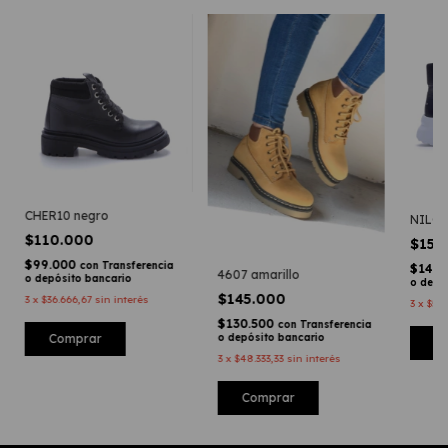
CHER10 negro
NILO 
$110.000
$159
$99.000
con
Transferencia
$143.
4607 amarillo
o depósito bancario
o depó
$145.000
3
x
$36.666,67
sin interés
3
x
$53.
$130.500
con
Transferencia
Comprar
o depósito bancario
C
3
x
$48.333,33
sin interés
Comprar