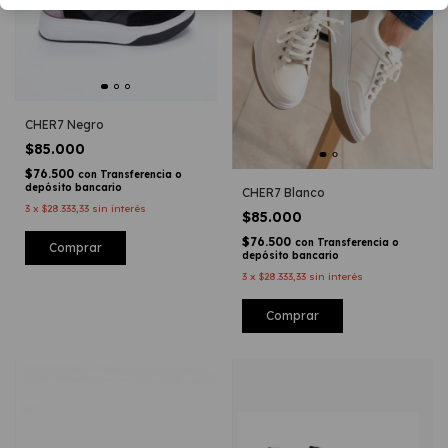
CHER7 Negro
$85.000
$76.500
con
Transferencia o
depósito bancario
CHER7 Blanco
3
x
$28.333,33
sin interés
$85.000
$76.500
con
Transferencia o
Comprar
depósito bancario
3
x
$28.333,33
sin interés
Comprar