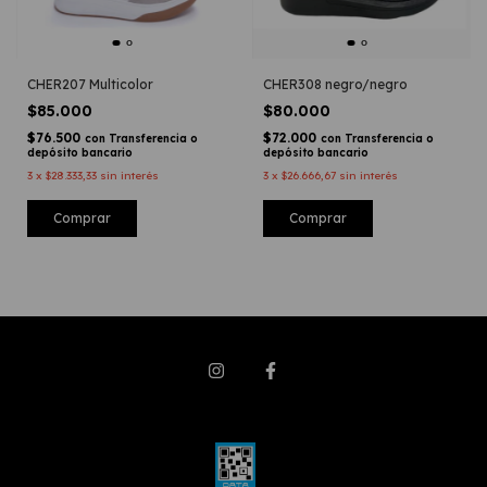
CHER207 Multicolor
CHER308 negro/negro
$85.000
$80.000
$76.500
$72.000
con
Transferencia o
con
Transferencia o
depósito bancario
depósito bancario
3
x
$28.333,33
sin interés
3
x
$26.666,67
sin interés
Comprar
Comprar