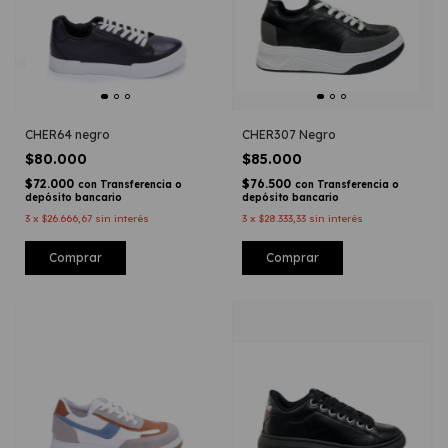
CHER64 negro
CHER307 Negro
$80.000
$85.000
$72.000
$76.500
con
Transferencia o
con
Transferencia o
depósito bancario
depósito bancario
3
x
$26.666,67
sin interés
3
x
$28.333,33
sin interés
Comprar
Comprar