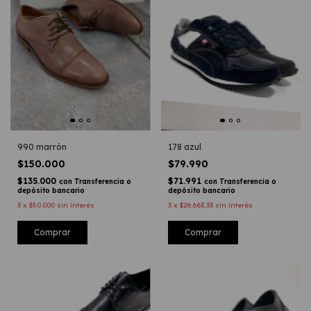
990 marrón
178 azul
$150.000
$79.990
$135.000
$71.991
con
Transferencia o
con
Transferencia o
depósito bancario
depósito bancario
3
x
$50.000
sin interés
3
x
$26.663,33
sin interés
Comprar
Comprar