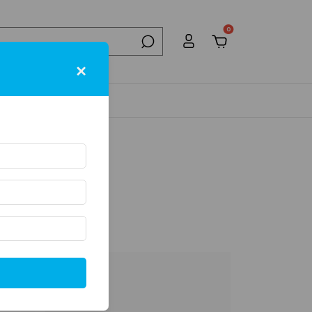
0
×
NTACTO