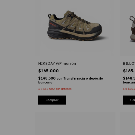
HIKEDAY WP marrón
BILLO
$165.000
$165
$148.500
$148.
con
Transferencia o depósito
bancario
bancar
3
x
$55.000
sin interés
3
x
$55.
Comprar
Co