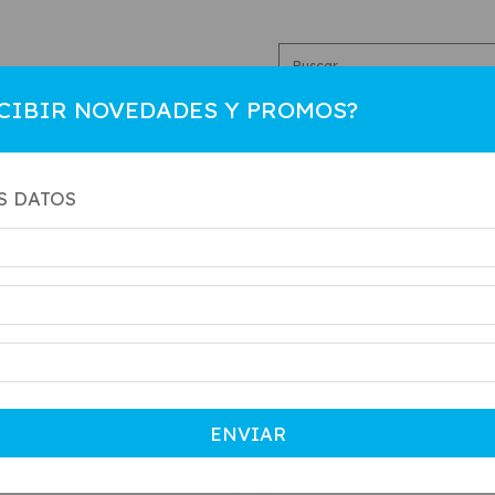
CIBIR NOVEDADES Y PROMOS?
R
HOMBRE
COLEGIAL
NIÑO
CAMBIOS
CO
S DATOS
ENVIAR