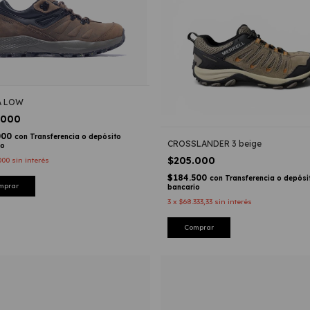
A LOW
.000
000
con
Transferencia o depósito
CROSSLANDER 3 beige
io
$205.000
000
sin interés
$184.500
con
Transferencia o depósi
mprar
bancario
3
x
$68.333,33
sin interés
Comprar