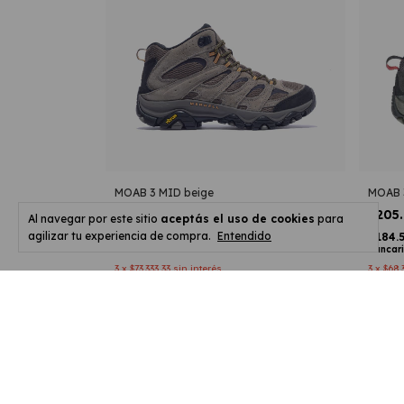
MOAB 3 MID beige
MOAB 3
$220.000
$205
Al navegar por este sitio
aceptás el uso de cookies
para
agilizar tu experiencia de compra.
Entendido
$198.000
$184.
con
Transferencia o depósito
bancario
bancar
3
x
$73.333,33
sin interés
3
x
$68.
Comprar
Co