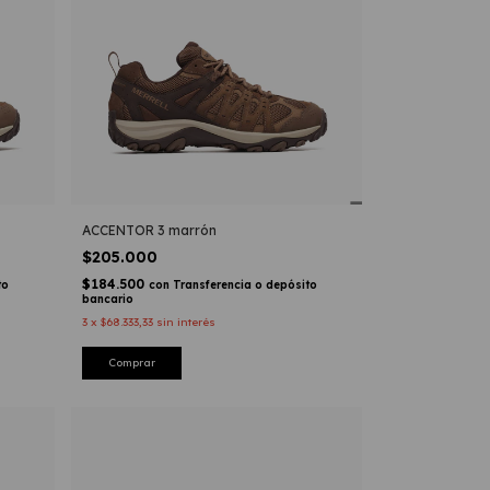
ACCENTOR 3 marrón
$205.000
$184.500
to
con
Transferencia o depósito
bancario
3
x
$68.333,33
sin interés
Comprar