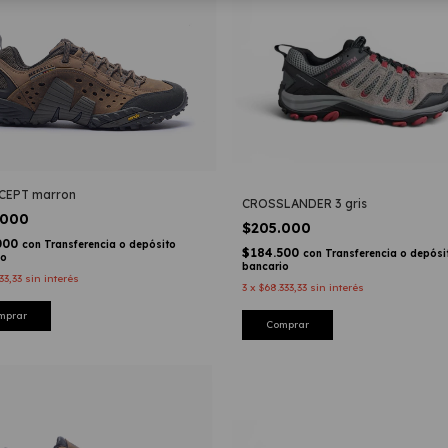
CEPT marron
CROSSLANDER 3 gris
.000
$205.000
000
con
Transferencia o depósito
$184.500
con
Transferencia o depósi
io
bancario
33,33
sin interés
3
x
$68.333,33
sin interés
mprar
Comprar