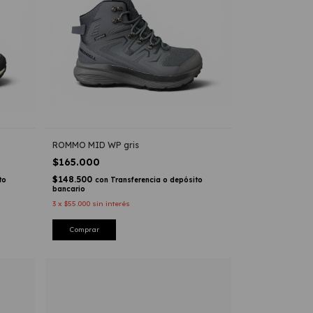
ROMMO MID WP gris
$165.000
$148.500
to
con
Transferencia o depósito
bancario
3
x
$55.000
sin interés
Comprar