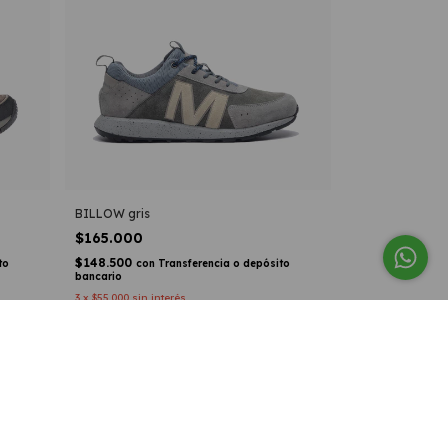
BILLOW gris
$165.000
$148.500
to
con
Transferencia o depósito
bancario
3
x
$55.000
sin interés
Comprar