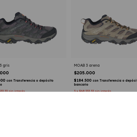
 gris
MOAB 3 arena
.000
$205.000
500
$184.500
con
Transferencia o depósito
con
Transferencia o depósi
io
bancario
333,33
sin interés
3
x
$68.333,33
sin interés
mprar
Comprar