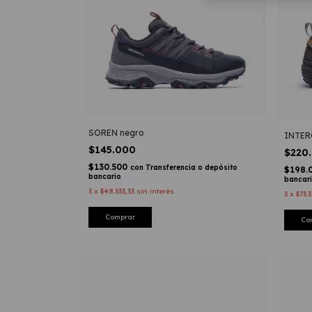
SOREN negro
INTER
$145.000
$220
$130.500
con
Transferencia o depósito
$198.
bancario
bancar
3
x
$48.333,33
sin interés
3
x
$73.3
Comprar
Co