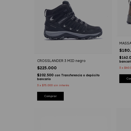
MASS
$180
$162.
CROSSLANDER 3 MID negro
bancar
$225.000
3
x
$60.
$202.500
con
Transferencia o depósito
Co
bancario
3
x
$75.000
sin interés
Comprar