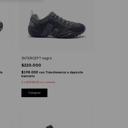
INTERCEPT negro
$220.000
$198.000
to
con
Transferencia o depósito
bancario
3
x
$73.333,33
sin interés
Comprar