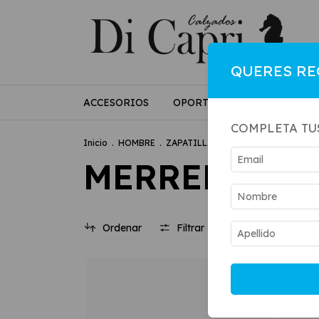
QUERES RE
ACCESORIOS
OPORTUNIDADES
MUJE
COMPLETA TU
Inicio
.
HOMBRE
.
ZAPATILLAS
.
MERRELL
MERRELL
Ordenar
Filtrar