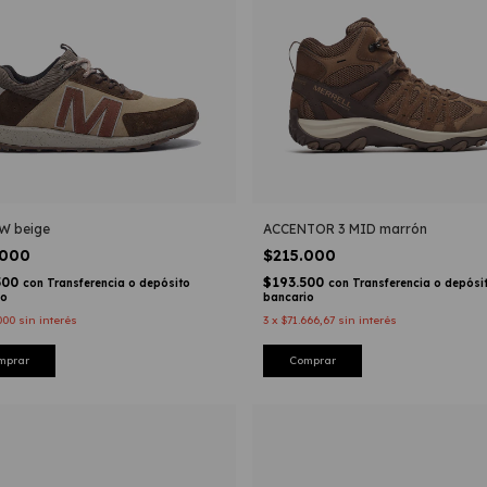
W beige
ACCENTOR 3 MID marrón
.000
$215.000
500
$193.500
con
Transferencia o depósito
con
Transferencia o depósi
io
bancario
000
sin interés
3
x
$71.666,67
sin interés
mprar
Comprar