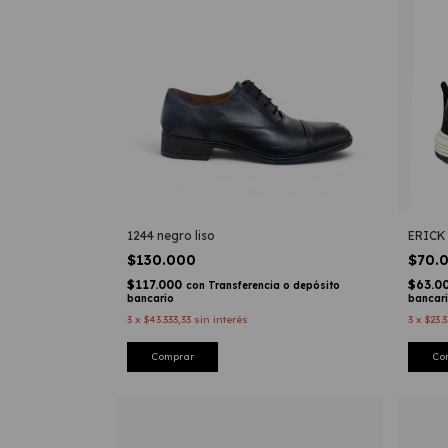
1244 negro liso
ERICK
$130.000
$70.
$117.000
$63.0
con
Transferencia o depósito
bancario
bancar
3
x
$43.333,33
sin interés
3
x
$23.3
Comprar
Co