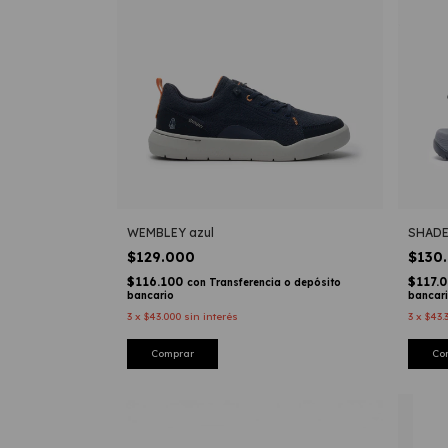
WEMBLEY azul
SHADE
$129.000
$130
$116.100
$117.
con
Transferencia o depósito
bancario
bancar
3
x
$43.000
sin interés
3
x
$43.
Comprar
Co