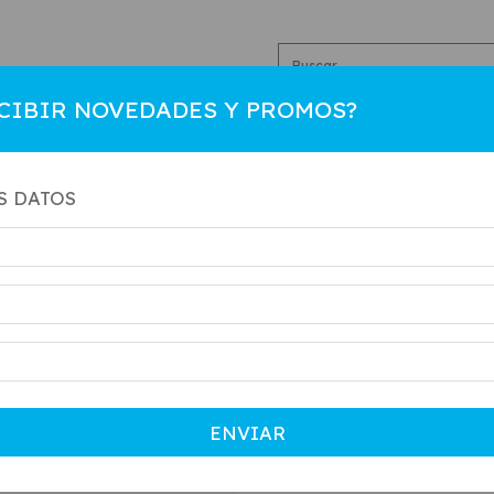
CIBIR NOVEDADES Y PROMOS?
R
HOMBRE
COLEGIAL
NIÑO
CAMBIOS
CO
S DATOS
ENVIAR