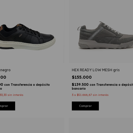
 negro
HEX READY LOW MESH gris
000
$155.000
00
$139.500
con
Transferencia o depósito
con
Transferencia o depósi
io
bancario
33,33
sin interés
3
x
$51.666,67
sin interés
mprar
Comprar