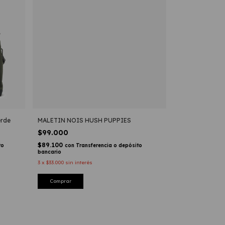
rde
MALETIN NOIS HUSH PUPPIES
$99.000
$89.100
to
con
Transferencia o depósito
bancario
3
x
$33.000
sin interés
Comprar