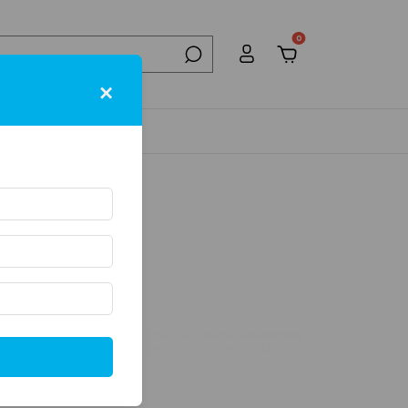
0
×
NTACTO