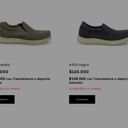
canela
6905 negro
.000
$120.000
000
$108.000
con
Transferencia o depósito
con
Transferencia o depósi
io
bancario
000
sin interés
3
x
$40.000
sin interés
mprar
Comprar