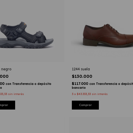
 negro
1244 suela
.000
$130.000
000
$117.000
con
Transferencia o depósito
con
Transferencia o depósi
io
bancario
333,33
sin interés
3
x
$43.333,33
sin interés
mprar
Comprar