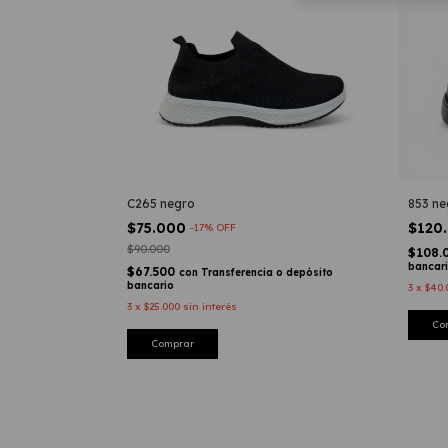
C265 negro
853 ne
$75.000
$120
-
17
%
OFF
$90.000
$108.
bancar
$67.500
con
Transferencia o depósito
bancario
3
x
$40.
3
x
$25.000
sin interés
Co
Comprar