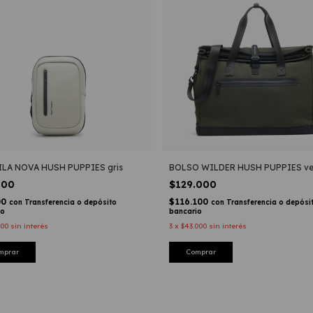
LA NOVA HUSH PUPPIES gris
BOLSO WILDER HUSH PUPPIES ve
000
$129.000
00
$116.100
con
Transferencia o depósito
con
Transferencia o depósi
io
bancario
000
sin interés
3
x
$43.000
sin interés
mprar
Comprar