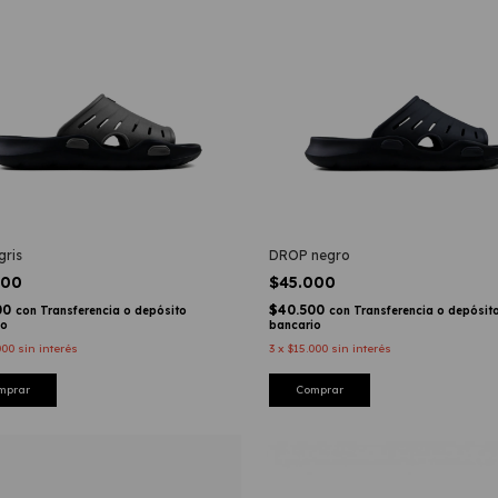
gris
DROP negro
000
$45.000
00
$40.500
con
Transferencia o depósito
con
Transferencia o depósit
io
bancario
000
sin interés
3
x
$15.000
sin interés
mprar
Comprar