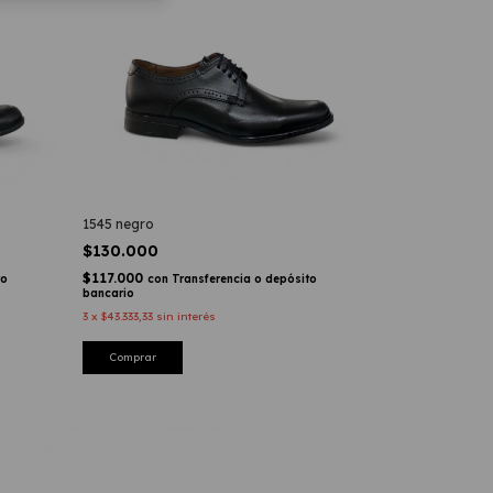
1545 negro
$130.000
$117.000
to
con
Transferencia o depósito
bancario
3
x
$43.333,33
sin interés
Comprar