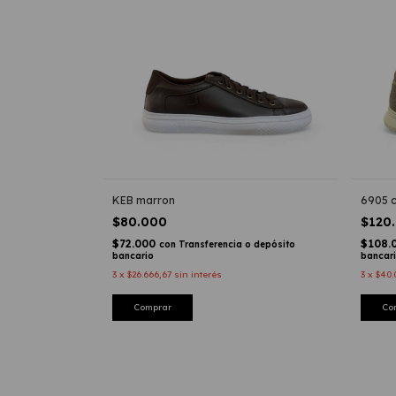
KEB marron
6905 
$80.000
$120
$72.000
$108.
con
Transferencia o depósito
bancario
bancar
3
x
$26.666,67
sin interés
3
x
$40.
Comprar
Co