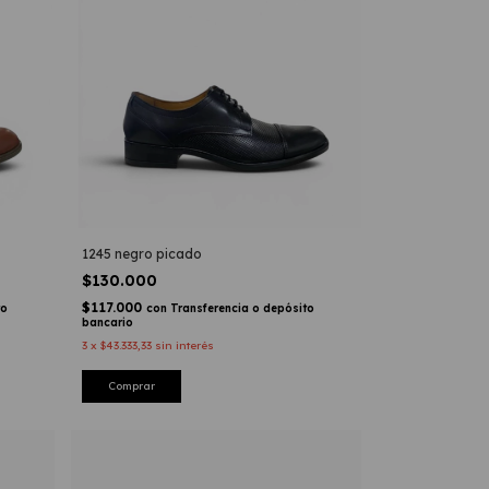
1245 negro picado
$130.000
$117.000
to
con
Transferencia o depósito
bancario
3
x
$43.333,33
sin interés
Comprar