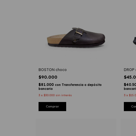
BOSTON choco
DROP 
$90.000
$45.
$81.000
$40.5
con
Transferencia o depósito
bancario
bancar
3
x
$30.000
sin interés
3
x
$15.
Comprar
Co