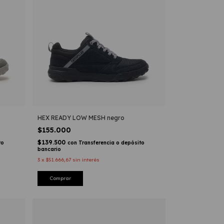
HEX READY LOW MESH negro
$155.000
$139.500
to
con
Transferencia o depósito
bancario
3
x
$51.666,67
sin interés
Comprar