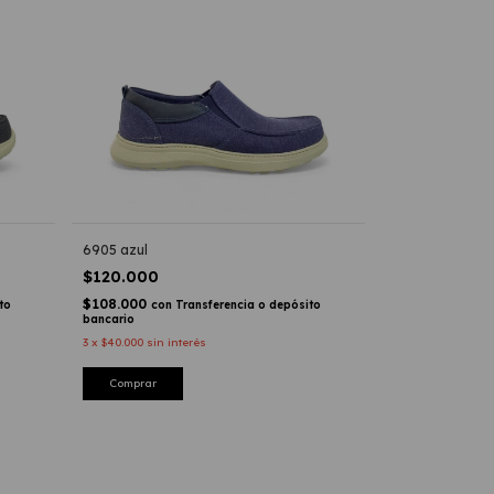
6905 azul
$120.000
$108.000
to
con
Transferencia o depósito
bancario
3
x
$40.000
sin interés
Comprar