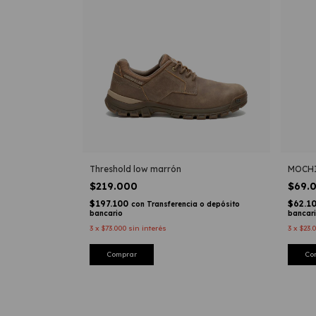
Threshold low marrón
MOCHI
$219.000
$69.
$197.100
$62.1
con
Transferencia o depósito
bancario
bancar
3
x
$73.000
sin interés
3
x
$23.
Comprar
Co