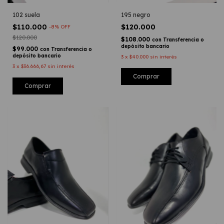
102 suela
195 negro
$110.000
$120.000
-
8
%
OFF
$120.000
$108.000
con
Transferencia o
depósito bancario
$99.000
con
Transferencia o
depósito bancario
3
x
$40.000
sin interés
3
x
$36.666,67
sin interés
Comprar
Comprar