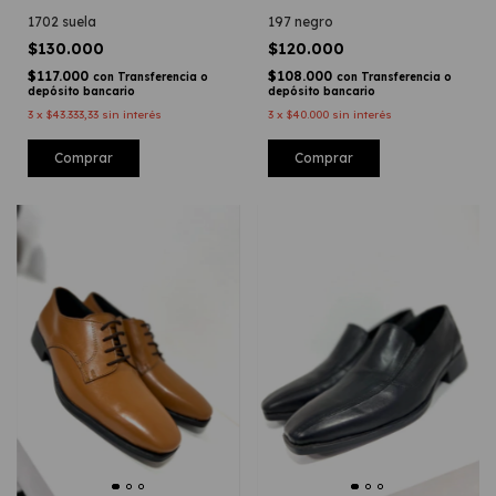
1702 suela
197 negro
$130.000
$120.000
$117.000
$108.000
con
Transferencia o
con
Transferencia o
depósito bancario
depósito bancario
3
x
$43.333,33
sin interés
3
x
$40.000
sin interés
Comprar
Comprar