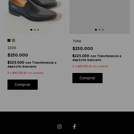
7046
1006
$250.000
$250.000
$225.000
con
Transferencia o
depósito bancario
$225.000
con
Transferencia o
3
x
$83.333,33
sin interés
depósito bancario
3
x
$83.333,33
sin interés
Comprar
Comprar