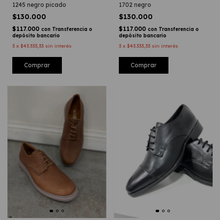
1245 negro picado
1702 negro
$130.000
$130.000
$117.000
$117.000
con
Transferencia o
con
Transferencia o
depósito bancario
depósito bancario
3
x
$43.333,33
sin interés
3
x
$43.333,33
sin interés
Comprar
Comprar