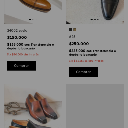
24002 suela
625
$150.000
$250.000
$135.000
con
Transferencia o
depósito bancario
$225.000
con
Transferencia o
3
x
$50.000
sin interés
depósito bancario
3
x
$83.333,33
sin interés
Comprar
Comprar