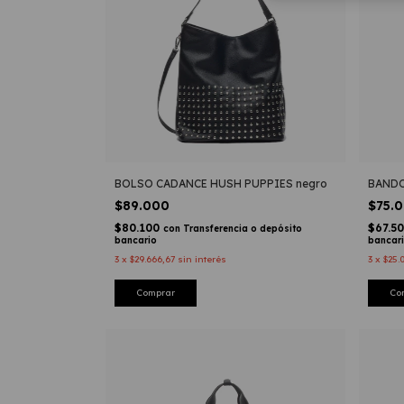
BOLSO CADANCE HUSH PUPPIES negro
BANDO
$89.000
$75.
$80.100
$67.5
con
Transferencia o depósito
bancario
bancar
3
x
$29.666,67
sin interés
3
x
$25.
Comprar
Co