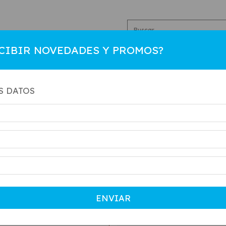
CIBIR NOVEDADES Y PROMOS?
R
HOMBRE
COLEGIAL
NIÑO
CAMBIOS
CO
S DATOS
ENVIAR