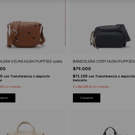
LERA VILMA HUSH PUPPIES suela
BANDOLERA CORY HUSH PUPPIES 
000
$79.000
00
$71.100
con
Transferencia o depósito
con
Transferencia o depósito
io
bancario
000
sin interés
3
x
$26.333,33
sin interés
mprar
Comprar