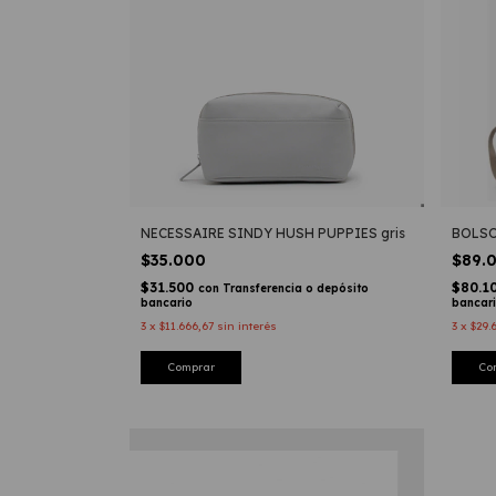
NECESSAIRE SINDY HUSH PUPPIES gris
BOLSO
$35.000
$89.
$31.500
$80.1
con
Transferencia o depósito
bancario
bancar
3
x
$11.666,67
sin interés
3
x
$29.
Comprar
Co