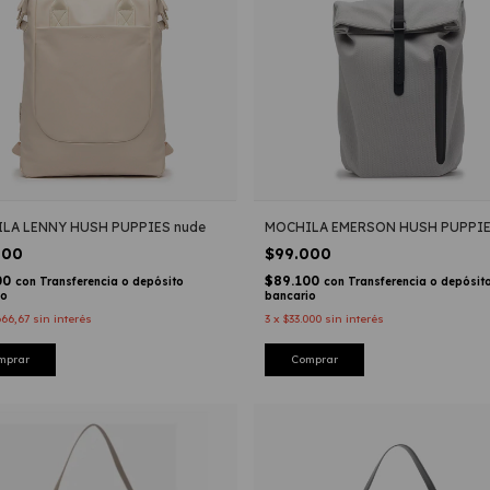
LA LENNY HUSH PUPPIES nude
MOCHILA EMERSON HUSH PUPPIES
000
$99.000
00
$89.100
con
Transferencia o depósito
con
Transferencia o depósit
io
bancario
666,67
sin interés
3
x
$33.000
sin interés
mprar
Comprar