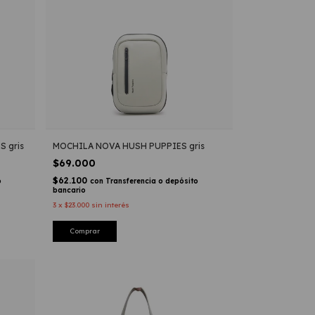
 gris
MOCHILA NOVA HUSH PUPPIES gris
$69.000
$62.100
o
con
Transferencia o depósito
bancario
3
x
$23.000
sin interés
Comprar