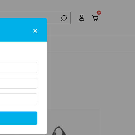
0
×
NTACTO