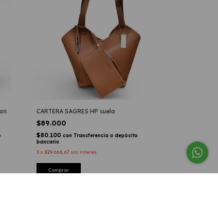
on
CARTERA SAGRES HP suela
$89.000
$80.100
o
con
Transferencia o depósito
bancario
3
x
$29.666,67
sin interés
Comprar