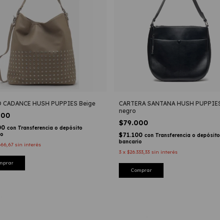
 CADANCE HUSH PUPPIES Beige
CARTERA SANTANA HUSH PUPPIE
negro
000
$79.000
00
con
Transferencia o depósito
io
$71.100
con
Transferencia o depósito
bancario
666,67
sin interés
3
x
$26.333,33
sin interés
mprar
Comprar