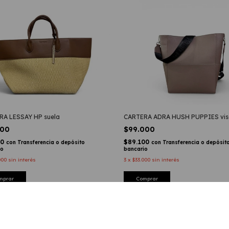
RA LESSAY HP suela
CARTERA ADRA HUSH PUPPIES vis
000
$99.000
00
$89.100
con
Transferencia o depósito
con
Transferencia o depósit
io
bancario
000
sin interés
3
x
$33.000
sin interés
mprar
Comprar