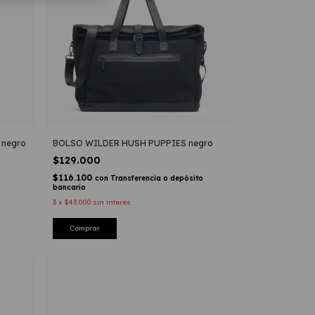
negro
BOLSO WILDER HUSH PUPPIES negro
$129.000
$116.100
con
Transferencia o depósito
bancario
3
x
$43.000
sin interés
Comprar