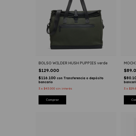
BOLSO WILDER HUSH PUPPIES verde
MOCHI
$129.000
$89.
$116.100
$80.1
con
Transferencia o depósito
bancario
bancar
3
x
$43.000
sin interés
3
x
$29.
Comprar
Co