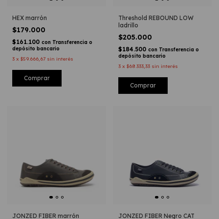
HEX marrón
Threshold REBOUND LOW
ladrillo
$179.000
$205.000
$161.100
con
Transferencia o
depósito bancario
$184.500
con
Transferencia o
depósito bancario
3
x
$59.666,67
sin interés
3
x
$68.333,33
sin interés
Comprar
Comprar
JONZED FIBER marrón
JONZED FIBER Negro CAT