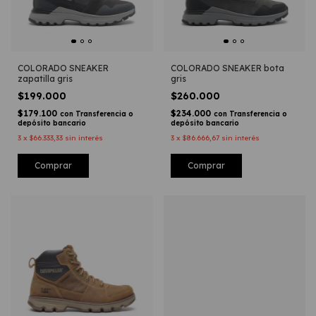
COLORADO SNEAKER
COLORADO SNEAKER bota
zapatilla gris
gris
$199.000
$260.000
$179.100
$234.000
con
Transferencia o
con
Transferencia o
depósito bancario
depósito bancario
3
x
$66.333,33
sin interés
3
x
$86.666,67
sin interés
Comprar
Comprar