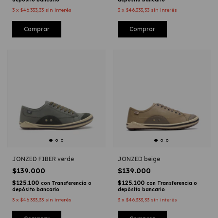
3
x
$46.333,33
sin interés
3
x
$46.333,33
sin interés
Comprar
Comprar
JONZED FIBER verde
JONZED beige
$139.000
$139.000
$125.100
$125.100
con
Transferencia o
con
Transferencia o
depósito bancario
depósito bancario
3
x
$46.333,33
sin interés
3
x
$46.333,33
sin interés