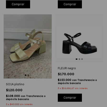
Comprar
Comprar
FLEUR negro
$170.000
$153.000
con
Transferencia o
depósito bancario
SO1A platino
3
x
$56.666,67
sin interés
$120.000
$108.000
con
Transferencia o
Comprar
depósito bancario
3
x
$40.000
sin interés