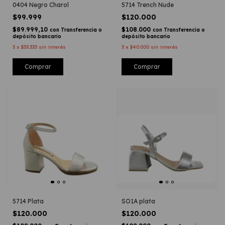
0404 Negro Charol
5714 Trench Nude
$99.999
$120.000
$89.999,10
$108.000
con
Transferencia o
con
Transferencia o
depósito bancario
depósito bancario
3
x
$33.333
sin interés
3
x
$40.000
sin interés
Comprar
Comprar
5714 Plata
SO1A plata
$120.000
$120.000