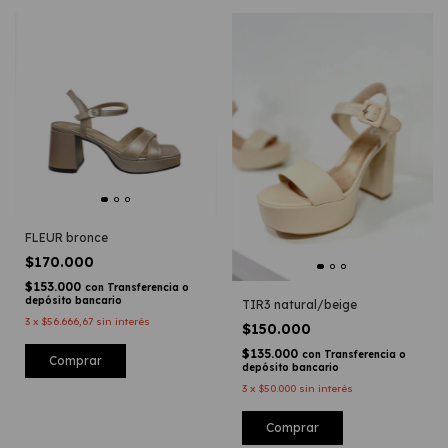
FLEUR bronce
$170.000
$153.000
con
Transferencia o
depósito bancario
TIR3 natural/beige
3
x
$56.666,67
sin interés
$150.000
$135.000
con
Transferencia o
Comprar
depósito bancario
3
x
$50.000
sin interés
Comprar