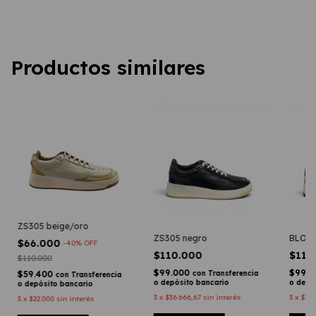
Productos similares
ZS305 beige/oro
ZS305 negro
BLOO
$66.000
-
40
%
OFF
$110.000
$110
$110.000
$99.000
$99.
con
Transferencia
$59.400
con
Transferencia
o depósito bancario
o depó
o depósito bancario
3
x
$36.666,67
sin interés
3
x
$36.
3
x
$22.000
sin interés