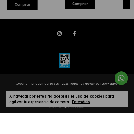
Comprar
C
Comprar
Copyright Di Capri Calzados - 2026. Todos los derechos reservados.
Defensa de las y los consumidores. Para reclamos
ingresá acá.
Al navegar por este sitio
aceptás el uso de cookies
para
Botón de arrepentimiento
agilizar tu experiencia de compra.
Entendido