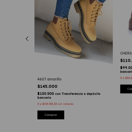
CHER1
$110
$99.0
o depósito
bancar
3
x
$36.
4607 amarillo
$145.000
Co
$130.500
con
Transferencia o depósito
bancario
3
x
$48.333,33
sin interés
Comprar