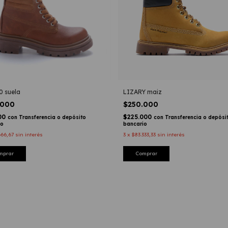
0 suela
LIZARY maiz
.000
$250.000
00
$225.000
con
Transferencia o depósito
con
Transferencia o depósi
io
bancario
666,67
sin interés
3
x
$83.333,33
sin interés
mprar
Comprar