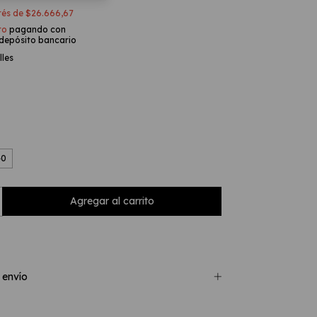
erés de
$26.666,67
to
pagando con
 depósito bancario
lles
40
 envío