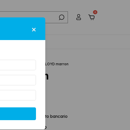
0
×
NTACTO
.
BOTAS
.
BORCEGOS
.
FLOYD marron
D marron
estos
$66.115,70
Transferencia o depósito bancario
SIN interés con
DÉBITO