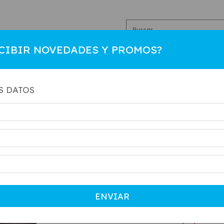
CIBIR NOVEDADES Y PROMOS?
R
HOMBRE
COLEGIAL
NIÑO
CAMBIOS
CO
S DATOS
Inicio
.
MUJER
FLOY
SKU:
FLOYD
$80.000
Precio sin impu
ENVIAR
$72.000
con
Cuotas 