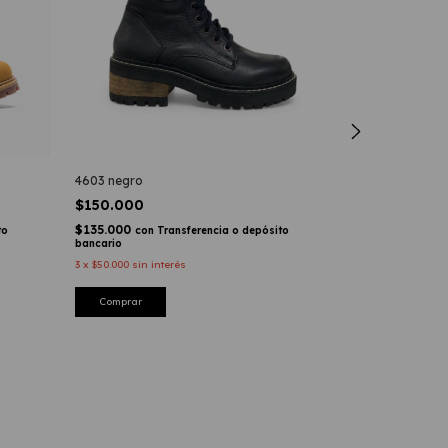
4603 negro
$150.000
$135.000
to
con
Transferencia o depósito
CHARLI amarill
bancario
3
x
$50.000
sin interés
$270.000
$243.000
con
T
Comprar
bancario
3
x
$90.000
sin int
Comprar