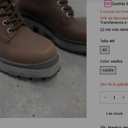
Cuotas 
3
cuotas sin int
10% de descuen
Transferencia o
Ver más deta
Talle:
40
40
Color:
cochis
cochis
¡No te lo pierd
1
en stock
Medios de