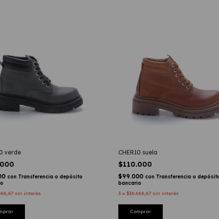
0 verde
CHER10 suela
.000
$110.000
00
$99.000
con
Transferencia o depósito
con
Transferencia o depósit
io
bancario
666,67
sin interés
3
x
$36.666,67
sin interés
mprar
Comprar