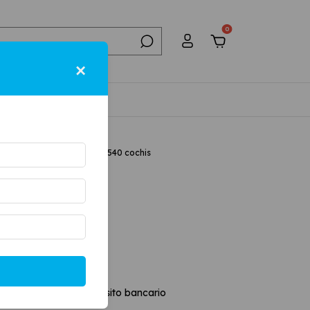
0
×
NTACTO
.
BOTAS
.
BORCEGOS
.
3540 cochis
cochis
-
6
%
OFF
estos
$123.966,94
n
Transferencia o depósito bancario