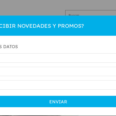
CIBIR NOVEDADES Y PROMOS?
R
HOMBRE
COLEGIAL
NIÑO
CAMBIOS
CO
S DATOS
Inicio
.
MUJER
3540 
SKU:
3540
$150.000
$160.000
ENVIAR
Precio sin impu
$135.000
co