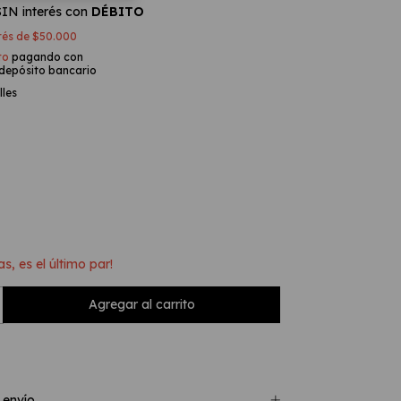
SIN interés con
DÉBITO
erés de
$50.000
to
pagando con
 depósito bancario
lles
as, es el último par!
 envío