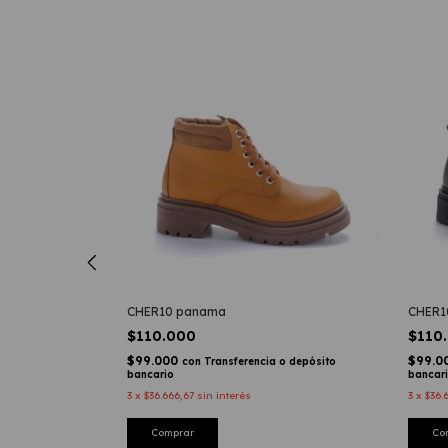
CHER10 panama
CHER1
$110.000
$110
$99.000
$99.0
con
Transferencia o depósito
bancario
bancar
3
x
$36.666,67
sin interés
3
x
$36.
Comprar
Co