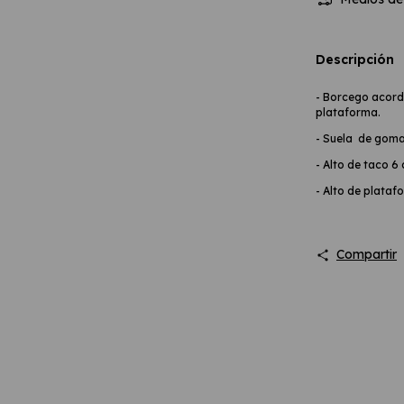
Descripción
- Borcego acord
plataforma.
- Suela de goma
- Alto de taco 6
- Alto de plata
Compartir