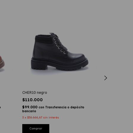
CHER10 negro
LIZARY maiz
$110.000
$250.000
$99.000
$225.000
o
con
Transferencia o depósito
con
T
bancario
bancario
3
x
$36.666,67
sin interés
3
x
$83.333,33
sin i
Comprar
Comprar