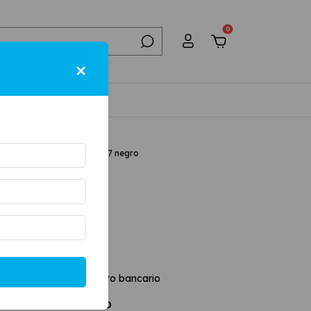
0
×
NTACTO
.
BOTAS
.
BORCEGOS
.
87 negro
egro
estos
$70.247,93
Transferencia o depósito bancario
SIN interés con
DÉBITO