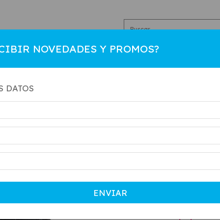
CIBIR NOVEDADES Y PROMOS?
R
HOMBRE
COLEGIAL
NIÑO
CAMBIOS
CO
S DATOS
Inicio
.
MUJER
87 n
SKU:
87
$85.000
Precio sin impu
ENVIAR
$76.500
con
Cuotas 