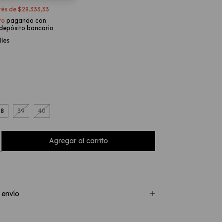
erés de
$28.333,33
to
pagando con
 depósito bancario
lles
38
39
40
 envío